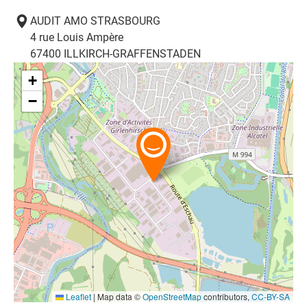
AUDIT AMO STRASBOURG
4 rue Louis Ampère
67400
ILLKIRCH-GRAFFENSTADEN
+
−
Leaflet
|
Map data ©
OpenStreetMap
contributors,
CC-BY-SA