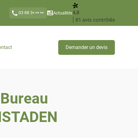
4,8
03 88 3
Actualités
* ** **
| 61 avis contrôlés
ntact
Demander un devis
Bureau
ENSTADEN