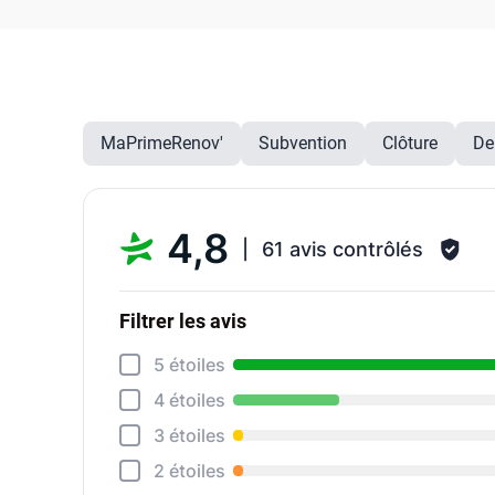
MaPrimeRenov'
Subvention
Clôture
De
4,8
61 avis contrôlés
Filtrer les avis
5 étoiles
4 étoiles
3 étoiles
2 étoiles