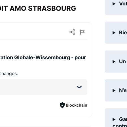
Vot
 AUDIT AMO STRASBOURG
Bie
ion Globale-Wissembourg - pour
Un 
changes.
N’e
Blockchain
Gar
contr