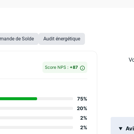
mande de Solde
Audit énergétique
Vo
Score NPS :
+87
Détails des notes
75%
Réactivité et accuei
20%
Savoir-faire des ex
2%
Qualité du rapport
2%
Avi