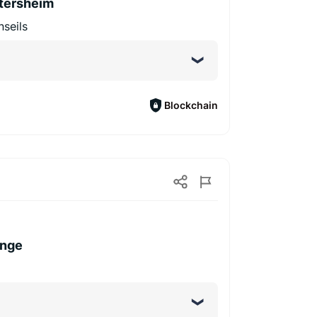
tersheim
nseils
Blockchain
ange