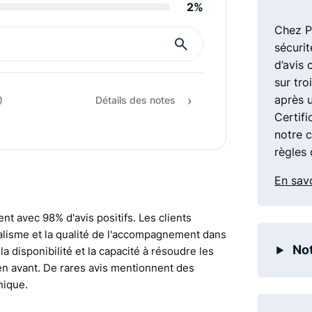
2%
Informations et con
Chez P
Rapport prestation 
sécurit
d’avis 
Recommandation
sur tro
après 
Détails des notes
Certifi
notre 
règles 
En savo
ent avec 98% d'avis positifs. Les clients
nalisme et la qualité de l'accompagnement dans
Not
a disponibilité et la capacité à résoudre les
n avant. De rares avis mentionnent des
nique.